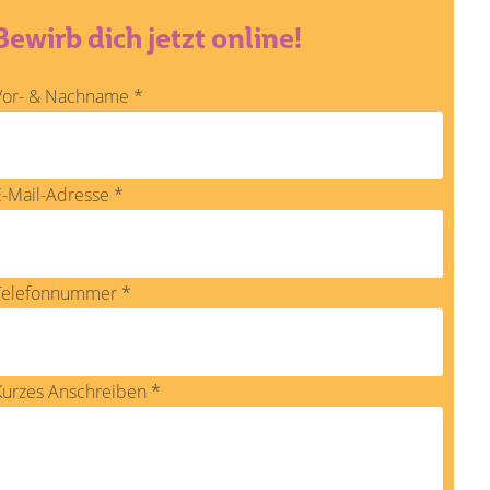
Bewirb dich jetzt online!
Vor- & Nachname
*
E-Mail-Adresse
*
Telefonnummer
*
Kurzes Anschreiben
*