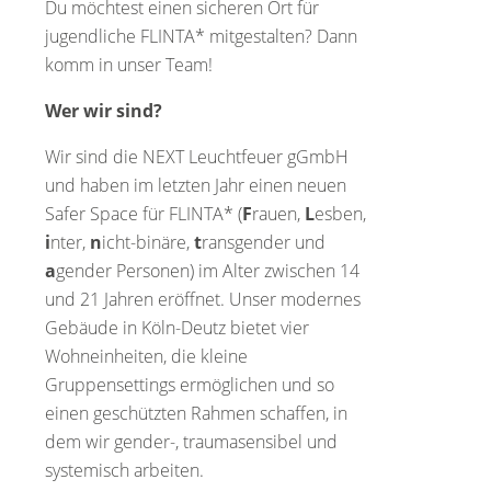
Du möchtest einen sicheren Ort für
jugendliche FLINTA* mitgestalten? Dann
komm in unser Team!
Wer wir sind?
Wir sind die NEXT Leuchtfeuer gGmbH
und haben im letzten Jahr einen neuen
Safer Space für FLINTA* (
F
rauen,
L
esben,
i
nter,
n
icht-binäre,
t
ransgender und
a
gender Personen) im Alter zwischen 14
und 21 Jahren eröffnet. Unser modernes
Gebäude in Köln-Deutz bietet vier
Wohneinheiten, die kleine
Gruppensettings ermöglichen und so
einen geschützten Rahmen schaffen, in
dem wir gender-, traumasensibel und
systemisch arbeiten.